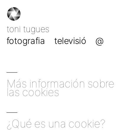
Saltar
al
toni tugues
contenido
fotografia
televisió
@
Más información sobre
las cookies
¿Qué es una cookie?